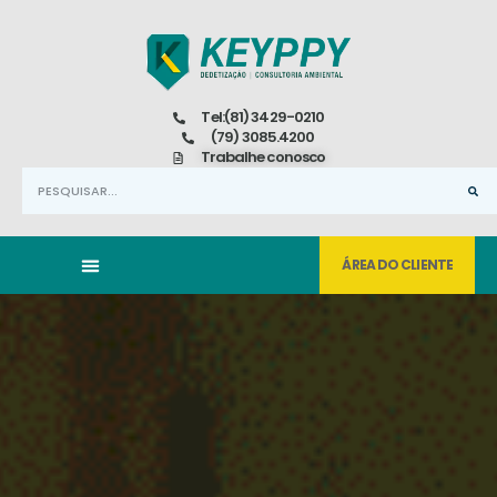
Tel:(81) 3429-0210
(79) 3085.4200
Trabalhe conosco
ÁREA DO CLIENTE
PRÊMIOS E CERTIFICADOS