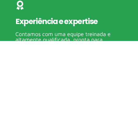
Experiência e expertise
Contamos com uma equipe treinada e
altamente qualificada, pronta para
atender às suas necessidades específicas.
Soluções personalizadas
Cada cliente é único aos nossos olhos,
desta forma desenvolvemos um
tratamento exclusivo de Desratização
personalizado.