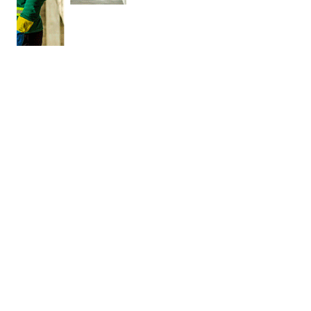
TESTEMUNHOS
O que eles disseram?
Vicente
Albuquerque
Gerente de uma